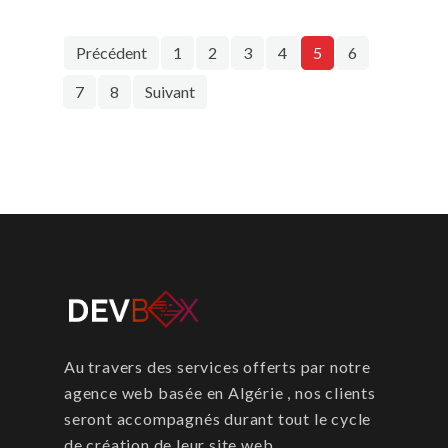
Précédent
1
2
3
4
5
6
7
8
Suivant
Au travers des services offerts par notre
agence web basée en Algérie , nos clients
seront accompagnés durant tout le cycle
de création de leur site web